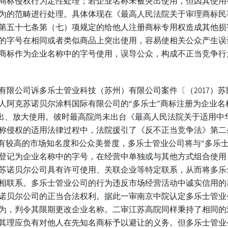
商标侵权行为定性处理；若企业名称未被突出使用，但因其使用
为的范畴进行处理。具体体现在《最高人民法院关于审理商标民
第五十七条第（七）项规定的给他人注册商标专用权造成其他损
的字号在相同或者类似商品上突出使用，容易使相关公众产生误
商标作为企业名称中的字号使用，误导公众，构成不正当竞争行
限公司诉多乐士管业科技（苏州）有限公司案件〔（2017）苏民
人阿克苏诺贝尔涂料国际有限公司的“多乐士”商标注册为企业名
行突出、放大使用。彼时最高院尚未出台《最高人民法院关于适用
称侵权的适用法律过程中，法院援引了《反不正当竞争法》第二
具有较高的市场知名度和公众美誉度，多乐士管业公司将与“多乐
登记为企业名称中的字号，在经营中单独或与其他方式组合使用
苏诺贝尔公司具有许可使用、关联企业等特定联系，从而将多乐
相联系。多乐士管业公司的行为违反市场经营活动中诚实信用的
诺贝尔公司的正当合法权利。据此一审南京中院认定多乐士管业公
为，判令其限期更改企业名称。二审江苏高院同样秉持了相同的
其理应负有对他人在先知名商标予以避让的义务。但多乐士管业