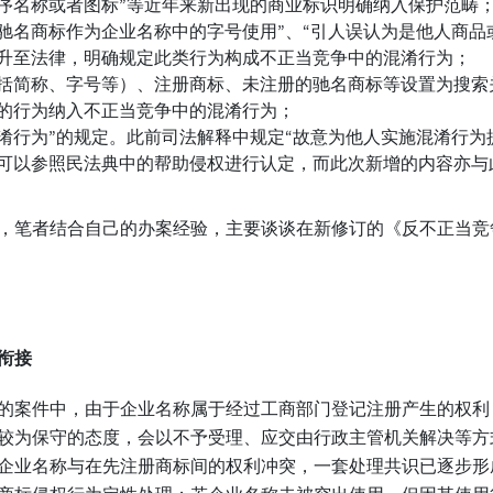
序名称或者图标”等近年来新出现的商业标识明确纳入保护范畴
驰名商标作为企业名称中的字号使用”、“引人误认为是他人商品
上升至法律，明确规定此类行为构成不正当竞争中的混淆行为；
括简称、字号等）、注册商标、未注册的驰名商标等设置为搜索关
”的行为纳入不正当竞争中的混淆行为；
淆行为”的规定。此前司法解释中规定“故意为他人实施混淆行为
，可以参照民法典中的帮助侵权进行认定，而此次新增的内容亦与
，笔者结合自己的办案经验，主要谈谈在新修订的《反不正当竞
衔接
的案件中，由于企业名称属于经过工商部门登记注册产生的权利
较为保守的态度，会以不予受理、应交由行政主管机关解决等方
企业名称与在先注册商标间的权利冲突，一套处理共识已逐步形