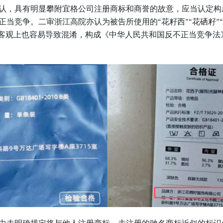
认，具有明显攀附宜格公司注册商标和商誉的故意，应当认定构
当竞争。二审浙江高院亦认为被告所使用的“花籽西”“花硒籽”
，客观上也容易导致混淆，构成《中华人民共和国反不正当竞争法