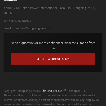
#2104A,21/F,United Power International Plaza, 1158 Jiangning Rd.SH,
200060
Tel: +86 21 62581929
Email:
shanghai@hongfanglaw.com
Need a quotation or more confidential initial consultation from
us?
REQUEST A CONSULTATION
Copyright © HongFangLaw 2026 –
沪ICP备16008957号
– Shanghai, PRC
Please be notified that all the information and documents on this website are for
information purpose, and they do not act as any legal advice from HongFangLaw. We
recommend you write to us directly to seek professional legal advice, and the