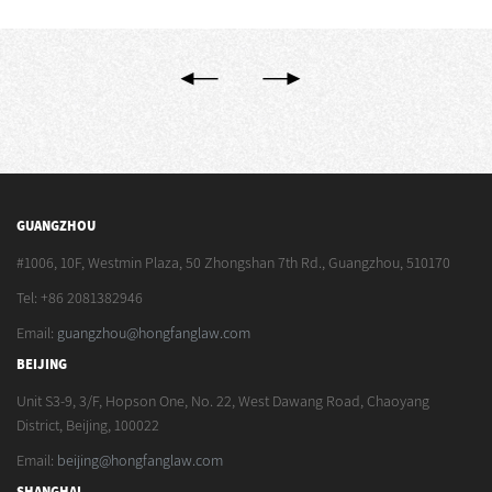
GUANGZHOU
#1006, 10F, Westmin Plaza, 50 Zhongshan 7th Rd., Guangzhou, 510170
Tel: +86 2081382946
Email:
guangzhou@hongfanglaw.com
BEIJING
Unit S3-9, 3/F, Hopson One, No. 22, West Dawang Road, Chaoyang
District, Beijing, 100022
Email:
beijing@hongfanglaw.com
SHANGHAI