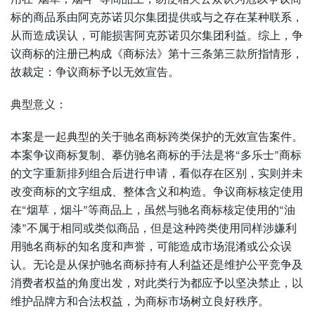
标的商品系由阿克苏诺贝尔集团提供或与之存在某种联系，
从而造成误认，可能损害阿克苏诺贝尔集团利益。综上，争
议商标的注册已构成《商标法》第十三条第三款所指情形，
故裁定：争议商标予以无效宣告。
典型意义：
本案是一起典型的关于驰名商标跨类保护的无效宣告案件。
本案争议商标复制、摹仿驰名商标的手法是将“多乐士”商标
的文字重新排列组合后进行申请，看似存在区别，实则并未
改变商标的文字组成、整体含义和构造。争议商标核定使用
在“烟草，烟斗”等商品上，虽然与驰名商标核定使用的“油
漆”不属于相同或类似商品，但是这种跨类使用同样涉嫌利
用驰名商标的知名度和声誉，可能造成市场混淆或公众误
认。无论是从保护驰名商标持有人利益还是维护公平竞争及
消费者权益的角度出发，对此类行为都应予以坚决禁止，以
维护品牌方和合法权益，为商标市场树立良好秩序。