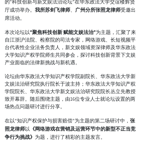
的“科技创新与新文娱法治论坛”在华东政法大学交谊楼辉贤
厅成功举办。
我所苏剑飞律师
、
广州分所张照龙律师
受邀出
席活动。
本次论坛以
“聚焦科技创新 赋能文娱法治”
为主题，汇聚了来
自江浙沪法院、检察院的司法专家，网络游戏、长短视频平
台代表性企业法务负责人，新文娱领域资深律师及华东政法
大学知识产权学院师生共同参会，探讨科技创新背景下文娱
产业面临的法律新挑战与新机遇。
论坛由华东政法大学知识产权学院副院长、华东政法大学新
文娱法治研究院执行院长于波主持；华东政法大学知识产权
学院院长、华东政法大学新文娱法治研究院院长丛立先教授
致开幕辞。随后围绕主题，由16位专业人士就论坛设置的两
场热点问题研讨进行分享。
在以“知识产权保护与损害赔偿”为主题的第二场研讨中，
张
照龙律师
以
《网络游戏在营销及运营环节中的新型不正当竞
争行为挑战》
为题，进行了精彩的主题发言。