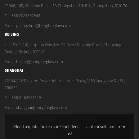
#1006, 10F, Westmin Plaza, 50 Zhongshan 7th Rd., Guangzhou, 510170
Tel: +86 2081382946
Email:
guangzhou@hongfanglaw.com
BEIJING
Unit S3-9, 3/F, Hopson One, No. 22, West Dawang Road, Chaoyang
District, Beijing, 100022
Email:
beijing@hongfanglaw.com
SHANGHAI
#2104A,21/F,United Power International Plaza, 1158 Jiangning Rd.SH,
200060
Tel: +86 21 62581929
Email:
shanghai@hongfanglaw.com
Need a quotation or more confidential initial consultation from
us?