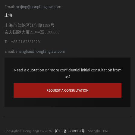
Email:
beijing@hongfanglaw.com
上海
上海市普陀区江宁路1158号
友力国际大厦2104A室 , 200060
Tel: +86 21 62581929
Email:
shanghai@hongfanglaw.com
Need a quotation or more confidential initial consultation from
us?
REQUEST A CONSULTATION
Copyright © HongFangLaw 2026 –
沪ICP备16008957号
– Shanghai, PRC