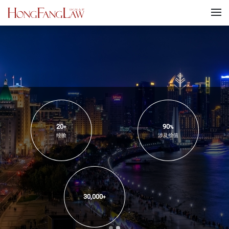
20
90
+
%
经验
涉及价值
30,000
+