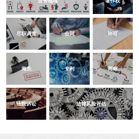
业务领域
著作权
尽职调查
合同
许可
海关
专利
商标
法院诉讼
法律风险评估