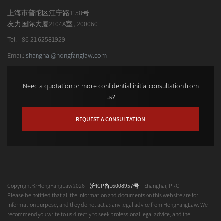
上海市普陀区江宁路1158号
友力国际大厦2104A室 , 200060
Tel: +86 21 62581929
Email:
shanghai@hongfanglaw.com
Need a quotation or more confidential initial consultation from
us?
REQUEST A CONSULTATION
Copyright © HongFangLaw 2026 –
沪ICP备16008957号
– Shanghai, PRC
Please be notified that all the information and documents on this website are for
information purpose, and they do not act as any legal advice from HongFangLaw. We
recommend you write to us directly to seek professional legal advice, and the