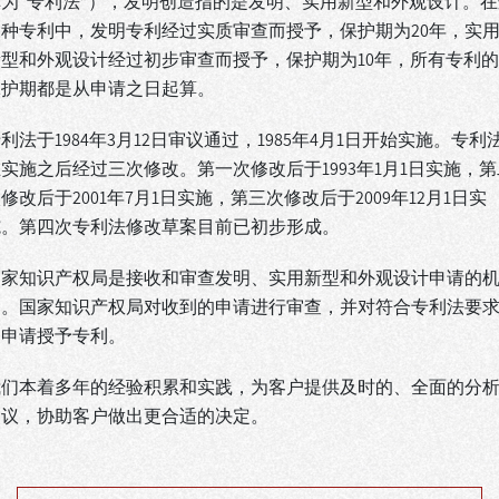
称为“专利法”），发明创造指的是发明、实用新型和外观设计。在
三种专利中，发明专利经过实质审查而授予，保护期为20年，实
新型和外观设计经过初步审查而授予，保护期为10年，所有专利的
保护期都是从申请之日起算。
利法于1984年3月12日审议通过，1985年4月1日开始实施。专利
实施之后经过三次修改。第一次修改后于1993年1月1日实施，第
修改后于2001年7月1日实施，第三次修改后于2009年12月1日实
施。第四次专利法修改草案目前已初步形成。
国家知识产权局是接收和审查发明、实用新型和外观设计申请的
构。国家知识产权局对收到的申请进行审查，并对符合专利法要
的申请授予专利。
我们本着多年的经验积累和实践，为客户提供及时的、全面的分
建议，协助客户做出更合适的决定。