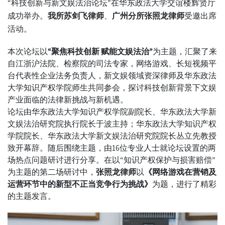
“科技创新与新文娱法治论坛”在华东政法大学交谊楼辉贤厅
成功举办。
我所苏剑飞律师
、
广州分所张照龙律师
受邀出席
活动。
本次论坛以
“聚焦科技创新 赋能文娱法治”
为主题，汇聚了来
自江浙沪法院、检察院的司法专家，网络游戏、长短视频平
台代表性企业法务负责人，新文娱领域资深律师及华东政法
大学知识产权学院师生共同参会，探讨科技创新背景下文娱
产业面临的法律新挑战与新机遇。
论坛由华东政法大学知识产权学院副院长、华东政法大学新
文娱法治研究院执行院长于波主持；华东政法大学知识产权
学院院长、华东政法大学新文娱法治研究院院长丛立先教授
致开幕辞。随后围绕主题，由16位专业人士就论坛设置的两
场热点问题研讨进行分享。在以“知识产权保护与损害赔偿”
为主题的第二场研讨中，
张照龙律师
以
《网络游戏在营销及
运营环节中的新型不正当竞争行为挑战》
为题，进行了精彩
的主题发言。