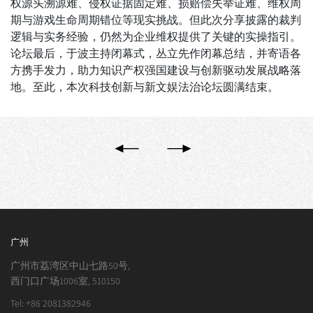
权源头溯源难、侵权证据固定难、损赔偿失举证难、维权周
期与游戏生命周期错位等现实挑战。但此次分享披露的裁判
逻辑与实务经验，仍然为企业维权提供了关键的实操指引。
论坛最后，于波主持闭幕式，丛立先作闭幕总结，并寄语各
方携手发力，助力知识产权强国建设与创新驱动发展战略落
地。至此，本次科技创新与新文娱法治论坛圆满结束。
广州
广州市荔湾区中山七路50号,
西门口广场1006室, 510150
Tel: +86 2081382946